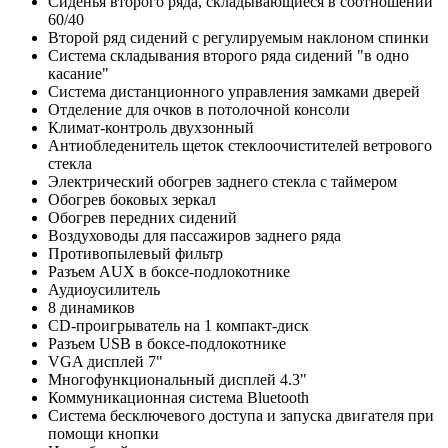
Сиденья второго ряда, складывающиеся в соотношении
60/40
Второй ряд сидений с регулируемым наклоном спинки
Система складывания второго ряда сидений "в одно
касание"
Система дистанционного управления замками дверей
Отделение для очков в потолочной консоли
Климат-контроль двухзонный
Антиобледенитель щеток стеклоочистителей ветрового
стекла
Электрический обогрев заднего стекла с таймером
Обогрев боковых зеркал
Обогрев передних сидений
Воздуховоды для пассажиров заднего ряда
Противопылевый фильтр
Разъем AUX в боксе-подлокотнике
Аудиоусилитель
8 динамиков
CD-проигрыватель на 1 компакт-диск
Разъем USB в боксе-подлокотнике
VGA дисплей 7"
Многофункциональный дисплей 4.3"
Коммуникационная система Bluetooth
Система бесключевого доступа и запуска двигателя при
помощи кнопки