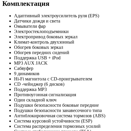
Комплектация
Адаптивный электроусилитель руля (EPS)
Датчики дождя и света
Омыватели фар
Электростеклоподъемники
Электропривод боковых зеркал
Климат-контроль двухзонный
Обогрев боковых зеркал
Обогрев передних сидений
Поддержка USB + iPod
MP3 AUX JACK
Сабвуфер
9 динамиков
Hi-Fi магнитола с CD-проигрывателем
CD -чейнджер (6 дисков)
Поддержка MP3
Противоугонная сигнализация
Один складной ключ
Подушки безопасности боковые передние
Подушки безопасности занавесочного типа
Антиблокировочная система тормозов (ABS)
Система курсовой устойчивости (ESP)
Система распределения тормозных усилий