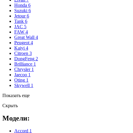
Honda
6
Suzuki
6
Jetour
6
Tank
6
JAC
5
FAW
4
Great Wall
4
Peugeot
4
Kaiyi
4
Citroen
3
DongFeng
2
Brilliance
1
Chrysler
1
Jaecoo
1
Oting
1
Skywell
1
Показать еще
Скрыть
Модели:
Accord
1