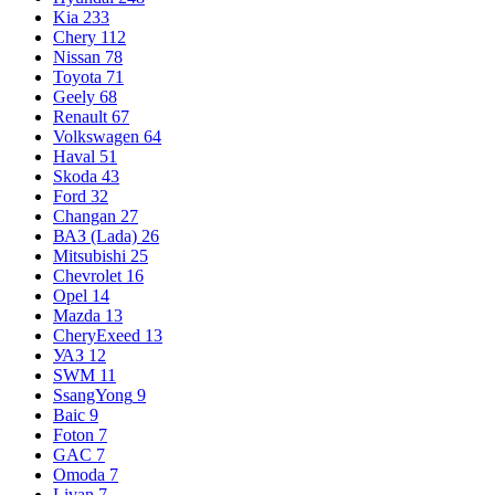
Kia
233
Chery
112
Nissan
78
Toyota
71
Geely
68
Renault
67
Volkswagen
64
Haval
51
Skoda
43
Ford
32
Changan
27
ВАЗ (Lada)
26
Mitsubishi
25
Chevrolet
16
Opel
14
Mazda
13
CheryExeed
13
УАЗ
12
SWM
11
SsangYong
9
Baic
9
Foton
7
GAC
7
Omoda
7
Livan
7