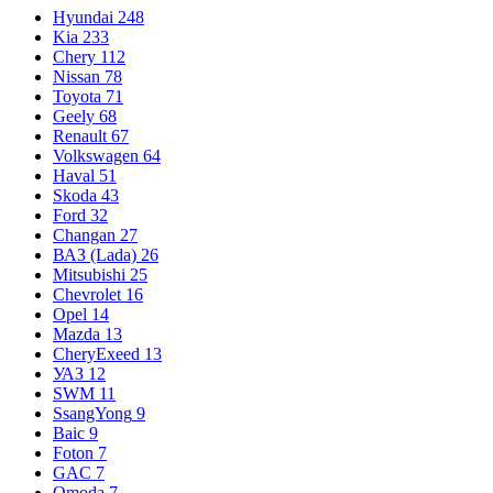
Hyundai
248
Kia
233
Chery
112
Nissan
78
Toyota
71
Geely
68
Renault
67
Volkswagen
64
Haval
51
Skoda
43
Ford
32
Changan
27
ВАЗ (Lada)
26
Mitsubishi
25
Chevrolet
16
Opel
14
Mazda
13
CheryExeed
13
УАЗ
12
SWM
11
SsangYong
9
Baic
9
Foton
7
GAC
7
Omoda
7