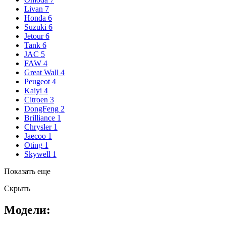
Livan
7
Honda
6
Suzuki
6
Jetour
6
Tank
6
JAC
5
FAW
4
Great Wall
4
Peugeot
4
Kaiyi
4
Citroen
3
DongFeng
2
Brilliance
1
Chrysler
1
Jaecoo
1
Oting
1
Skywell
1
Показать еще
Скрыть
Модели: