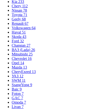
Kia
233
Chery
112
Nissan
78
Toyota
71
Geely
68
Renault
67
Volkswagen
64
Haval
51
Skoda
43
Ford
32
Changan
27
ВАЗ (Lada)
26
Mitsubishi
25
Chevrolet
16
Opel
14
Mazda
13
CheryExeed
13
УАЗ
12
SWM
11
SsangYong
9
Baic
9
Foton
7
GAC
7
Omoda
7
Livan
7