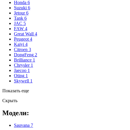
Honda
6
Suzuki
6
Jetour
6
Tank
6
JAC
5
FAW
4
Great Wall
4
Peugeot
4
Kaiyi
4
Citroen
3
DongFeng
2
Brilliance
1
Chrysler
1
Jaecoo
1
Oting
1
Skywell
1
Показать еще
Скрыть
Модели:
Sauvana
7