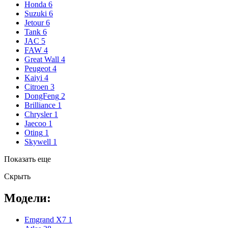
Honda
6
Suzuki
6
Jetour
6
Tank
6
JAC
5
FAW
4
Great Wall
4
Peugeot
4
Kaiyi
4
Citroen
3
DongFeng
2
Brilliance
1
Chrysler
1
Jaecoo
1
Oting
1
Skywell
1
Показать еще
Скрыть
Модели:
Emgrand X7
1