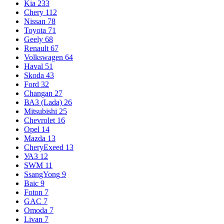
Kia
233
Chery
112
Nissan
78
Toyota
71
Geely
68
Renault
67
Volkswagen
64
Haval
51
Skoda
43
Ford
32
Changan
27
ВАЗ (Lada)
26
Mitsubishi
25
Chevrolet
16
Opel
14
Mazda
13
CheryExeed
13
УАЗ
12
SWM
11
SsangYong
9
Baic
9
Foton
7
GAC
7
Omoda
7
Livan
7