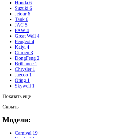
Honda
6
Suzuki
6
Jetour
6
Tank
6
JAC
5
FAW
4
Great Wall
4
Peugeot
4
Kaiyi
4
Citroen
3
DongFeng
2
Brilliance
1
Chrysler
1
Jaecoo
1
Oting
1
Skywell
1
Показать еще
Скрыть
Модели:
Carnival
19