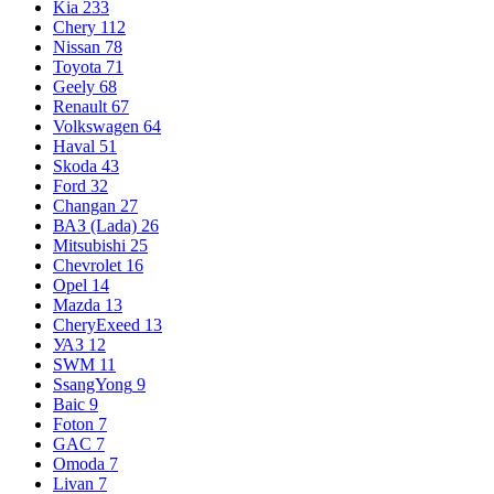
Kia
233
Chery
112
Nissan
78
Toyota
71
Geely
68
Renault
67
Volkswagen
64
Haval
51
Skoda
43
Ford
32
Changan
27
ВАЗ (Lada)
26
Mitsubishi
25
Chevrolet
16
Opel
14
Mazda
13
CheryExeed
13
УАЗ
12
SWM
11
SsangYong
9
Baic
9
Foton
7
GAC
7
Omoda
7
Livan
7