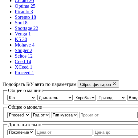
Cerato
20
Optima
25
Picanto
3
Sorento
18
Soul
8
Sportage
22
Venga
1
K5
30
Mohave
4
Stinger
2
Seltos
12
Ceed
14
XCeed
1
Proceed
1
Подобрать Б/У авто по параметрам
Сброс фильтров
Общее о машине
Общее о моделе
Дополнительно