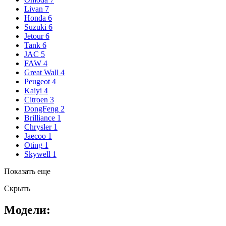
Livan
7
Honda
6
Suzuki
6
Jetour
6
Tank
6
JAC
5
FAW
4
Great Wall
4
Peugeot
4
Kaiyi
4
Citroen
3
DongFeng
2
Brilliance
1
Chrysler
1
Jaecoo
1
Oting
1
Skywell
1
Показать еще
Скрыть
Модели: