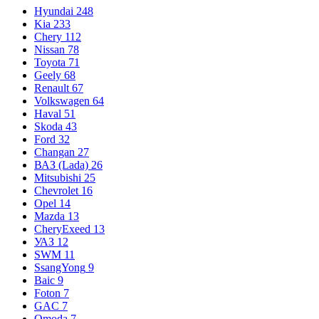
Hyundai
248
Kia
233
Chery
112
Nissan
78
Toyota
71
Geely
68
Renault
67
Volkswagen
64
Haval
51
Skoda
43
Ford
32
Changan
27
ВАЗ (Lada)
26
Mitsubishi
25
Chevrolet
16
Opel
14
Mazda
13
CheryExeed
13
УАЗ
12
SWM
11
SsangYong
9
Baic
9
Foton
7
GAC
7
Omoda
7