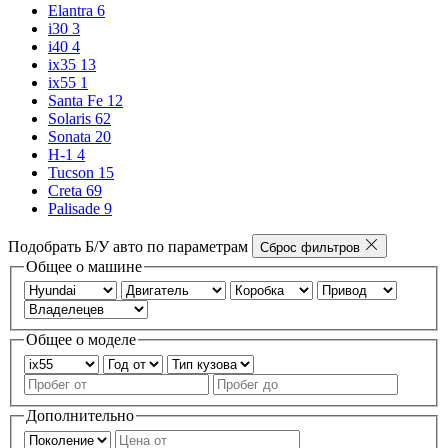
Elantra
6
i30
3
i40
4
ix35
13
ix55
1
Santa Fe
12
Solaris
62
Sonata
20
H-1
4
Tucson
15
Creta
69
Palisade
9
Подобрать Б/У авто по параметрам
Сброс фильтров
Общее о машине
Общее о моделе
Дополнительно