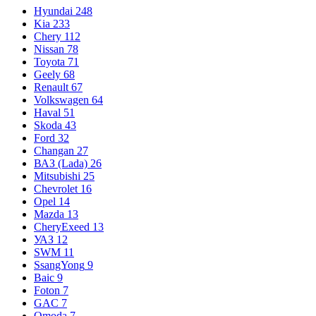
Hyundai
248
Kia
233
Chery
112
Nissan
78
Toyota
71
Geely
68
Renault
67
Volkswagen
64
Haval
51
Skoda
43
Ford
32
Changan
27
ВАЗ (Lada)
26
Mitsubishi
25
Chevrolet
16
Opel
14
Mazda
13
CheryExeed
13
УАЗ
12
SWM
11
SsangYong
9
Baic
9
Foton
7
GAC
7
Omoda
7