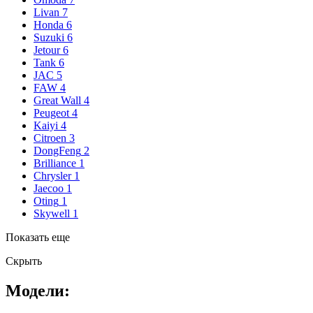
Livan
7
Honda
6
Suzuki
6
Jetour
6
Tank
6
JAC
5
FAW
4
Great Wall
4
Peugeot
4
Kaiyi
4
Citroen
3
DongFeng
2
Brilliance
1
Chrysler
1
Jaecoo
1
Oting
1
Skywell
1
Показать еще
Скрыть
Модели: