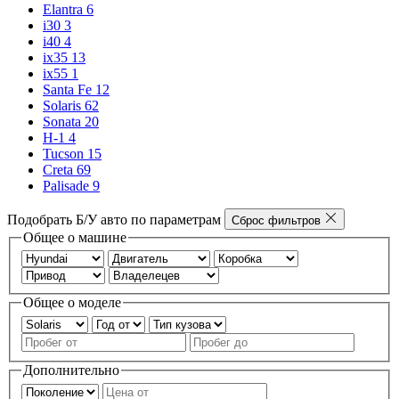
Elantra
6
i30
3
i40
4
ix35
13
ix55
1
Santa Fe
12
Solaris
62
Sonata
20
H-1
4
Tucson
15
Creta
69
Palisade
9
Подобрать Б/У авто по параметрам
Сброс фильтров
Общее о машине
Общее о моделе
Дополнительно