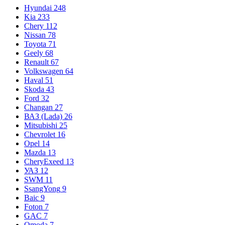
Hyundai
248
Kia
233
Chery
112
Nissan
78
Toyota
71
Geely
68
Renault
67
Volkswagen
64
Haval
51
Skoda
43
Ford
32
Changan
27
ВАЗ (Lada)
26
Mitsubishi
25
Chevrolet
16
Opel
14
Mazda
13
CheryExeed
13
УАЗ
12
SWM
11
SsangYong
9
Baic
9
Foton
7
GAC
7
Omoda
7