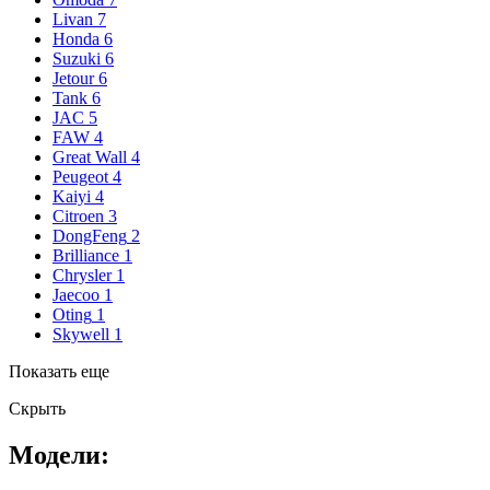
Livan
7
Honda
6
Suzuki
6
Jetour
6
Tank
6
JAC
5
FAW
4
Great Wall
4
Peugeot
4
Kaiyi
4
Citroen
3
DongFeng
2
Brilliance
1
Chrysler
1
Jaecoo
1
Oting
1
Skywell
1
Показать еще
Скрыть
Модели: